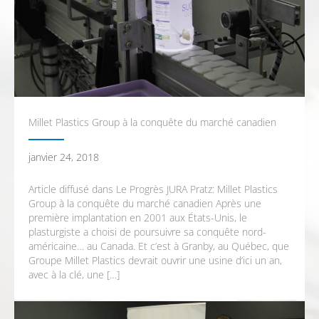
Millet Plastics Group à la conquête du marché canadien
janvier 24, 2018
Article diffusé dans Le Progrès JURA Pratz: Millet Plastics
Group à la conquête du marché canadien Après une
première implantation en 2001 aux États-Unis, le
plasturgiste a choisi de poursuivre sa conquête nord-
américaine… au Canada. Et c’est à Granby, au Québec, que
Groupe Millet Plastics devrait ouvrir une usine d’ici un an,
avec à la clé, une […]