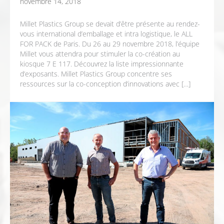
novembre 14, 2018
Millet Plastics Group se devait d’être présente au rendez-
vous international d’emballage et intra logistique, le ALL
FOR PACK de Paris. Du 26 au 29 novembre 2018, l’équipe
Millet vous attendra pour stimuler la co-création au
kiosque 7 E 117. Découvrez la liste impressionnante
d’exposants. Millet Plastics Group concentre ses
ressources sur la co-conception d’innovations avec […]