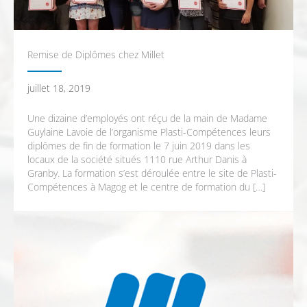
Remise de Diplômes chez Millet
juillet 18, 2019
Une dizaine d’employés ont réçu de la main de Madame
Guylaine Lavoie de l’organisme Plasti-Compétences leurs
diplômes de fin de formation le 7 juin 2019 dans les
locaux de la société situés 1110 rue Arthur Danis à
Granby. La formation s’est déroulée entre le site de Plasti-
Compétences à Magog et le centre de formation du […]