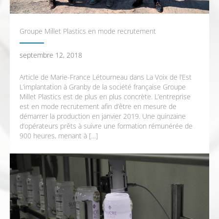
Groupe Millet Plastics en mode recrutement
septembre 12, 2018
Article de Marie-France Létourneau dans La Voix de l’Est
L’implantation à Granby de la société française Groupe
Millet Plastics est de plus en plus concrète. L’entreprise
est en mode recrutement afin d’être en mesure de
démarrer la production en janvier 2019. Une quinzaine
d’opérateurs prêts à suivre une formation rémunérée de
900 heures, menant à […]