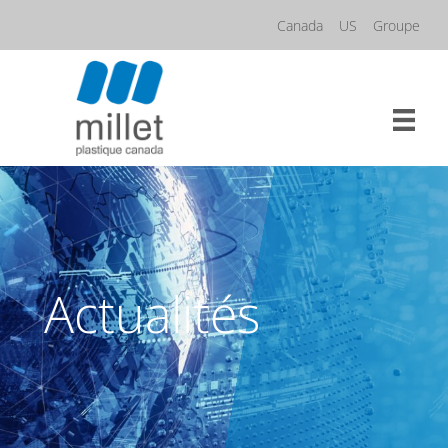
Aller
Canada
US
Groupe
au
contenu
Actualités