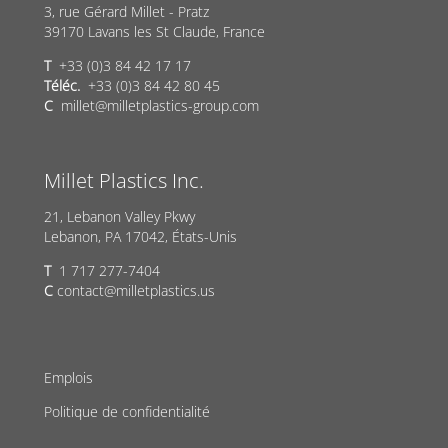
3, rue Gérard Millet - Pratz
39170 Lavans les St Claude, France
T
+33 (0)3 84 42 17 17
Téléc.
+33 (0)3 84 42 80 45
C
millet@milletplastics-group.com
Millet Plastics Inc.
21, Lebanon Valley Pkwy
Lebanon, PA 17042, États-Unis
T
1 717 277-7404
C
contact@milletplastics.us
Emplois
Politique de confidentialité