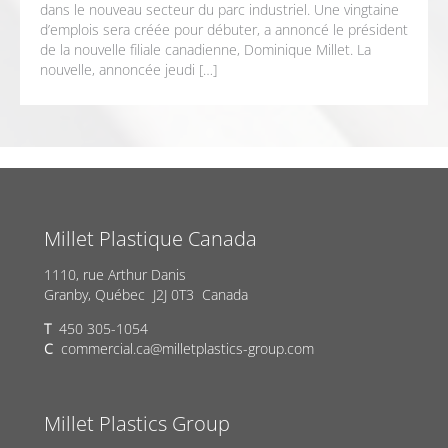
dans le nouveau secteur du parc industriel. Une vingtaine
d’emplois sera créée pour débuter, a annoncé le président
de la nouvelle filiale canadienne, Dominique Millet. La
nouvelle, annoncée jeudi […]
Millet Plastique Canada
1110, rue Arthur Danis
Granby, Québec J2J 0T3 Canada
T
450 305-1054
C
commercial.ca@milletplastics-group.com
Millet Plastics Group