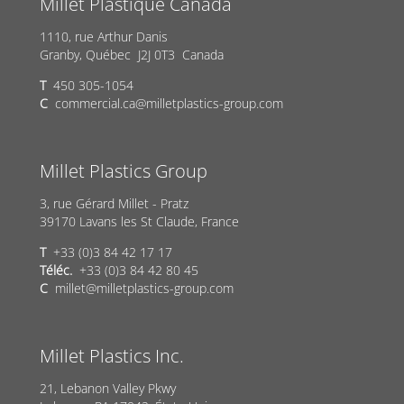
Millet Plastique Canada
1110, rue Arthur Danis
Granby, Québec J2J 0T3 Canada
T
450 305-1054
C
commercial.ca@milletplastics-group.com
Millet Plastics Group
3, rue Gérard Millet - Pratz
39170 Lavans les St Claude, France
T
+33 (0)3 84 42 17 17
Téléc.
+33 (0)3 84 42 80 45
C
millet@milletplastics-group.com
Millet Plastics Inc.
21, Lebanon Valley Pkwy