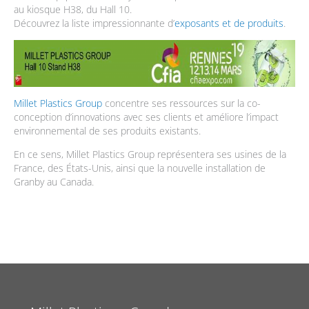
au kiosque H38, du Hall 10.
Découvrez la liste impressionnante d’
exposants et de produits
.
Millet Plastics Group
concentre ses ressources sur la co-
conception d’innovations avec ses clients et améliore l’impact
environnemental de ses produits existants.
En ce sens, Millet Plastics Group représentera ses usines de la
France, des États-Unis, ainsi que la nouvelle installation de
Granby au Canada.